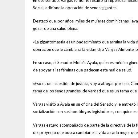
En ese sentido, Vargas Almonte resaltó la imperiosa neces
Social, adicione la operación de senos gigantes.
Destacó que, por años, miles de mujeres dominicanas llevan
gozar de una salud plena.
«La gigantomastia es un padecimiento que arruina la vida d
operación que le cambiaría la vida», dijo Vargas Almonte, 
En su caso, el Senador Moisés Ayala, quien es médico gin
de apoyar a las féminas que padecen este mal de salud.
«Eso es una cuestión de justicia, voy a abogar por eso. C
tema de los senos grandes, de verdad que es un tema que 
Vargas visitó a Ayala en su oficina del Senado y le entregó 
socialización con sus homólogos legisladores, con quienes
Vargas estuvo acompañado de parte de la directiva de la fu
del proyecto que busca cambiarle la vida a cada mujer que