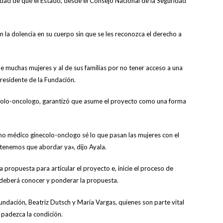
idad de que el Estado, desde el Consejo Nacional de la Seguridad
 la dolencia en su cuerpo sin que se les reconozca el derecho a
e muchas mujeres y al de sus familias por no tener acceso a una
presidente de la Fundación.
ecolo-oncologo, garantizó que asume el proyecto como una forma
omo médico ginecolo-onclogo sé lo que pasan las mujeres con el
tenemos que abordar ya», dijo Ayala.
la propuesta para articular el proyecto e, inicie el proceso de
 deberá conocer y ponderar la propuesta.
ndación, Beatriz Dutsch y María Vargas, quienes son parte vital
 padezca la condición.