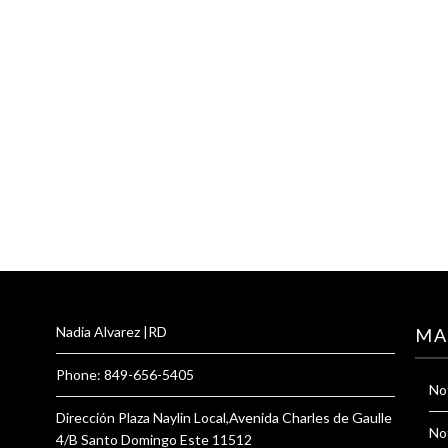
Nadia Alvarez |RD
MA
Phone: 849-656-5405
Not
Dirección Plaza Naylin Local,Avenida Charles de Gaulle
Not
4/B Santo Domingo Este 11512