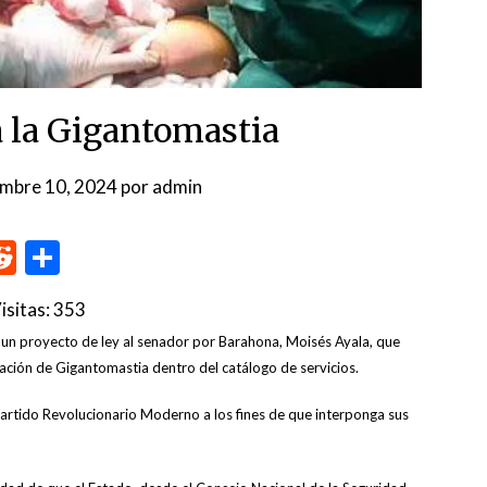
a la Gigantomastia
embre 10, 2024
por
admin
p
me
inkedIn
Reddit
Compartir
isitas:
353
un proyecto de ley al senador por Barahona, Moisés Ayala, que
ración de Gigantomastia dentro del catálogo de servicios.
Partido Revolucionario Moderno a los fines de que interponga sus