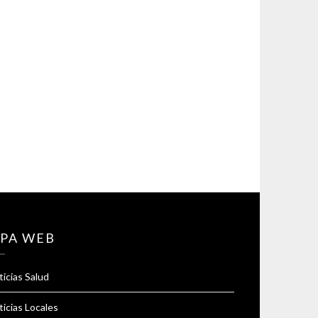
PA WEB
icias Salud
icias Locales