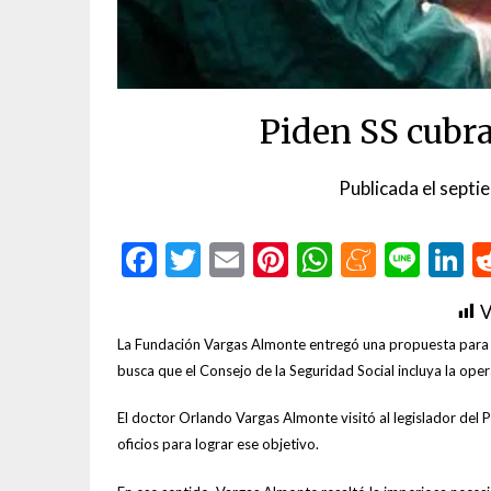
Piden SS cubr
Publicada el
septi
Facebook
Twitter
Email
Pinterest
WhatsAp
Menea
Line
L
V
La Fundación Vargas Almonte entregó una propuesta para 
busca que el Consejo de la Seguridad Social incluya la ope
El doctor Orlando Vargas Almonte visitó al legislador del 
oficios para lograr ese objetivo.