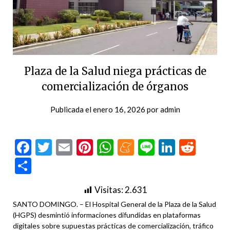
Plaza de la Salud niega prácticas de
comercialización de órganos
Publicada el
enero 16, 2026
por
admin
Facebook
Twitter
Email
Pinterest
WhatsApp
Meneame
Line
LinkedI
Redd
Compartir
Visitas:
2.631
SANTO DOMINGO. – El Hospital General de la Plaza de la Salud
(HGPS) desmintió informaciones difundidas en plataformas
digitales sobre supuestas prácticas de comercialización, tráfico