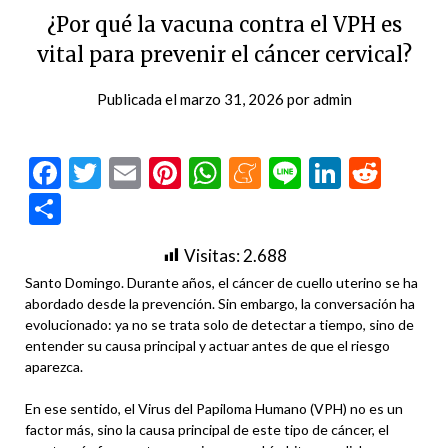
¿Por qué la vacuna contra el VPH es
vital para prevenir el cáncer cervical?
Publicada el
marzo 31, 2026
por
admin
Facebook
Twitter
Email
Pinterest
WhatsApp
Meneame
Line
LinkedI
Redd
Compartir
Visitas:
2.688
Santo Domingo. Durante años, el cáncer de cuello uterino se ha
abordado desde la prevención. Sin embargo, la conversación ha
evolucionado: ya no se trata solo de detectar a tiempo, sino de
entender su causa principal y actuar antes de que el riesgo
aparezca.
En ese sentido, el Virus del Papiloma Humano (VPH) no es un
factor más, sino la causa principal de este tipo de cáncer, el