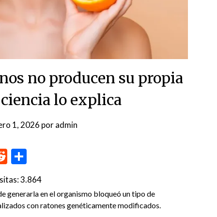
anos no producen su propia
 ciencia lo explica
ero 1, 2026
por
admin
p
me
inkedIn
Reddit
Compartir
sitas:
3.864
de generarla en el organismo bloqueó un tipo de
ealizados con ratones genéticamente modificados.