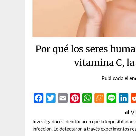
Por qué los seres hum
vitamina C, la
Publicada el
en
Facebook
Twitter
Email
Pinterest
WhatsAp
Menea
Line
L
Vi
Investigadores identificaron que la imposibilidad 
infección. Lo detectaron a través experimentos r