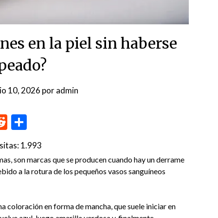
nes en la piel sin haberse
peado?
nio 10, 2026
por
admin
p
me
inkedIn
Reddit
Compartir
sitas:
1.993
as, son marcas que se producen cuando hay un derrame
debido a la rotura de los pequeños vasos sanguíneos
na coloración en forma de mancha, que suele iniciar en
uelve azul, luego amarilla verdosa y, finalmente,