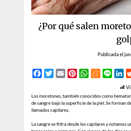
¿Por qué salen moreto
gol
Publicada el
ju
Facebook
Twitter
Email
Pinterest
WhatsAp
Menea
Line
L
Vi
Los moretones, también conocidos como hematom
de sangre bajo la superficie de la piel. Se forman 
llamados capilares.
La sangre se filtra desde los capilares y notamos u
tonos rojos o púrpuras. Con el paso de los días se v