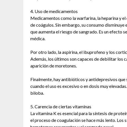
4. Uso de medicamentos
Medicamentos como la warfarina, la heparina y el
de coágulos. Sin embargo, su consumo disminuye e
que aumenta el riesgo de sangrado. Es un efecto s
médica.
Por otro lado, la aspirina, el ibuprofeno y los cort
Además, los últimos son capaces de debilitar los ca
aparición de moretones.
Finalmente, hay antibióticos y antidepresivos que
cuando el uso es excesivo o en dosis muy elevada
biloba.
5. Carencia de ciertas vitaminas
La vitamina K es esencial para la síntesis de proteí
el proceso de coagulación se hace más lento. Los 
hematomas recurrentes y el sangrado nasal.