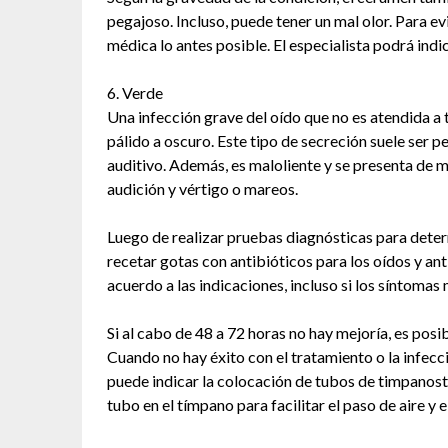
pegajoso. Incluso, puede tener un mal olor. Para 
médica lo antes posible. El especialista podrá indi
6. Verde
Una infección grave del oído que no es atendida a
pálido a oscuro. Este tipo de secreción suele ser p
auditivo. Además, es maloliente y se presenta de ma
audición y vértigo o mareos.
Luego de realizar pruebas diagnósticas para determ
recetar gotas con antibióticos para los oídos y an
acuerdo a las indicaciones, incluso si los síntomas
Si al cabo de 48 a 72 horas no hay mejoría, es posi
Cuando no hay éxito con el tratamiento o la infecc
puede indicar la colocación de tubos de timpanost
tubo en el tímpano para facilitar el paso de aire y e