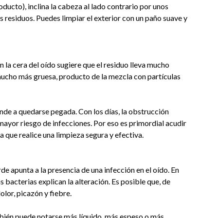
ducto), inclina la cabeza al lado contrario por unos
os residuos. Puedes limpiar el exterior con un paño suave y
n la cera del oído sugiere que el residuo lleva mucho
mucho más gruesa, producto de la mezcla con partículas
nde a quedarse pegada. Con los días, la obstrucción
mayor riesgo de infecciones. Por eso es primordial acudir
 que realice una limpieza segura y efectiva.
de apunta a la presencia de una infección en el oído. En
as bacterias explican la alteración. Es posible que, de
lor, picazón y fiebre.
mbién puede notarse más líquido, más espeso o más