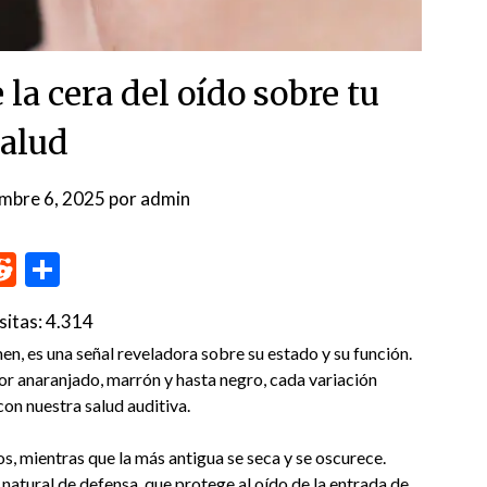
 la cera del oído sobre tu
alud
embre 6, 2025
por
admin
p
me
inkedIn
Reddit
Compartir
sitas:
4.314
en, es una señal reveladora sobre su estado y su función.
or anaranjado, marrón y hasta negro, cada variación
con nuestra salud auditiva.
os, mientras que la más antigua se seca y se oscurece.
atural de defensa, que protege al oído de la entrada de