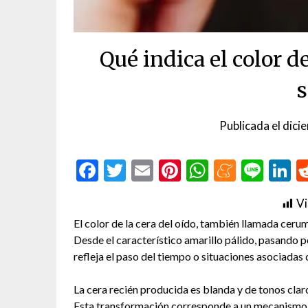
Qué indica el color de
s
Publicada el
dici
Facebook
Twitter
Email
Pinterest
WhatsAp
Menea
Line
L
Vi
El color de la cera del oído, también llamada cerum
Desde el característico amarillo pálido, pasando p
refleja el paso del tiempo o situaciones asociadas 
La cera recién producida es blanda y de tonos clar
Esta transformación corresponde a un mecanismo n