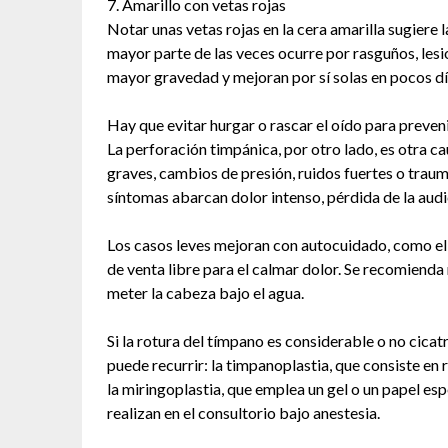
7. Amarillo con vetas rojas
Notar unas vetas rojas en la cera amarilla sugiere 
mayor parte de las veces ocurre por rasguños, lesi
mayor gravedad y mejoran por sí solas en pocos dí
Hay que evitar hurgar o rascar el oído para preven
La perforación timpánica, por otro lado, es otra ca
graves, cambios de presión, ruidos fuertes o trau
síntomas abarcan dolor intenso, pérdida de la audi
Los casos leves mejoran con autocuidado, como el
de venta libre para el calmar dolor. Se recomienda
meter la cabeza bajo el agua.
Si la rotura del tímpano es considerable o no cicatr
puede recurrir: la timpanoplastia, que consiste en 
la miringoplastia, que emplea un gel o un papel es
realizan en el consultorio bajo anestesia.