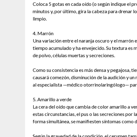
Coloca 5 gotas en cada oído (o según indique el pro
minutos y, por último, gira la cabeza para drenar l
limpio.
4. Marrón
Una variación entre el naranja oscuro y el marrón e
tiempo acumulado y ha envejecido. Su textura es 
de polvo, células muertas y secreciones.
Como su consistencia es más densa y pegajosa, tie
causará comezón, disminución de la audición y un 
al especialista —médico otorrinolaringólogo— para
5. Amarillo a verde
La cera del oído que cambia de color amarillo a ver
estas circunstancias, el pus o las secreciones por l
forma simultánea, se manifiesten síntomas como do
Según la gravedad de la condición, el cerumen ta