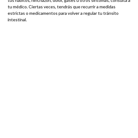
tus hábitos, hinchazón, dolor, gases u otros síntomas, consulta a
tu médico. Ciertas veces, tendrás que recurrir a medidas
estrictas o medicamentos para volver a regular tu tránsito
intestinal.