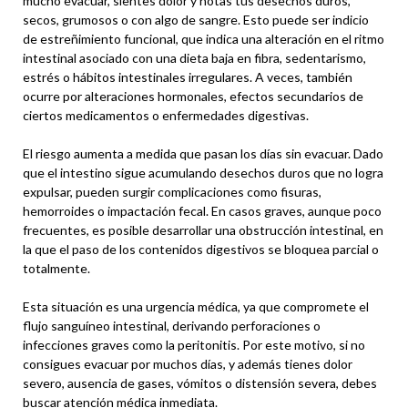
mucho evacuar, sientes dolor y notas tus desechos duros,
secos, grumosos o con algo de sangre. Esto puede ser indicio
de estreñimiento funcional, que indica una alteración en el ritmo
intestinal asociado con una dieta baja en fibra, sedentarismo,
estrés o hábitos intestinales irregulares. A veces, también
ocurre por alteraciones hormonales, efectos secundarios de
ciertos medicamentos o enfermedades digestivas.
El riesgo aumenta a medida que pasan los días sin evacuar. Dado
que el intestino sigue acumulando desechos duros que no logra
expulsar, pueden surgir complicaciones como fisuras,
hemorroides o impactación fecal. En casos graves, aunque poco
frecuentes, es posible desarrollar una obstrucción intestinal, en
la que el paso de los contenidos digestivos se bloquea parcial o
totalmente.
Esta situación es una urgencia médica, ya que compromete el
flujo sanguíneo intestinal, derivando perforaciones o
infecciones graves como la peritonitis. Por este motivo, si no
consigues evacuar por muchos días, y además tienes dolor
severo, ausencia de gases, vómitos o distensión severa, debes
buscar atención médica inmediata.