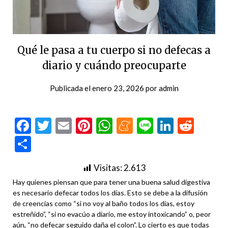
Qué le pasa a tu cuerpo si no defecas a
diario y cuándo preocuparte
Publicada el
enero 23, 2026
por
admin
Facebook
Twitter
Email
Pinterest
WhatsApp
Meneame
Line
LinkedI
Redd
Compartir
Visitas:
2.613
Hay quienes piensan que para tener una buena salud digestiva
es necesario defecar todos los días. Esto se debe a la difusión
de creencias como “si no voy al baño todos los días, estoy
estreñido”, “si no evacúo a diario, me estoy intoxicando” o, peor
aún, “no defecar seguido daña el colon”. Lo cierto es que todas