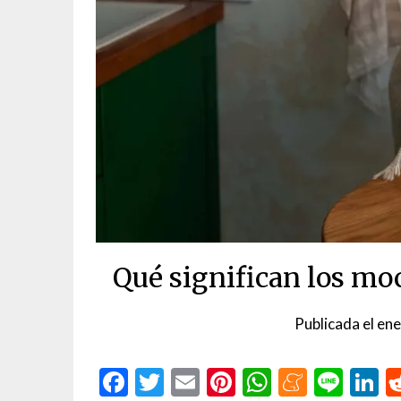
Qué significan los mo
Publicada el
ene
Facebook
Twitter
Email
Pinterest
WhatsAp
Menea
Line
L