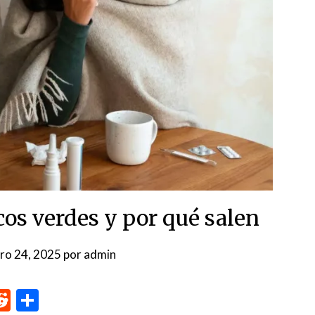
cos verdes y por qué salen
ro 24, 2025
por
admin
p
me
inkedIn
Reddit
Compartir