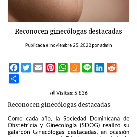
Reconocen ginecólogas destacadas
Publicada el
noviembre 25, 2022
por
admin
Facebook
Twitter
Email
Pinterest
WhatsApp
Meneame
Line
LinkedI
Redd
Compartir
Visitas:
5.836
Reconocen ginecólogas destacadas
Como cada año, la Sociedad Dominicana de
Obstetricia y Ginecología (SDOG) realizó su
galardón Ginecólogas destacadas, en ocasión