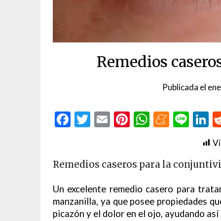
Remedios caseros 
Publicada el
ene
Facebook
Twitter
Email
Pinterest
WhatsAp
Menea
Line
L
Vi
Remedios caseros para la conjuntivi
Un excelente remedio casero para tratar l
manzanilla, ya que posee propiedades que 
picazón y el dolor en el ojo, ayudando as