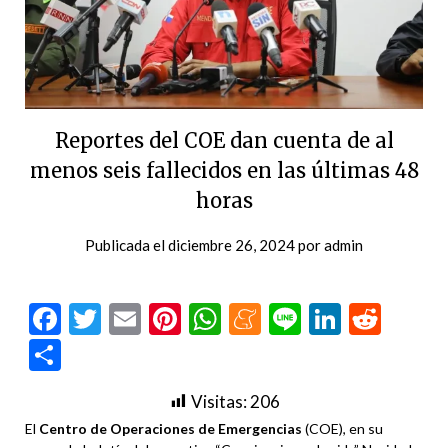
Reportes del COE dan cuenta de al
menos seis fallecidos en las últimas 48
horas
Publicada el
diciembre 26, 2024
por
admin
Facebook
Twitter
Email
Pinterest
WhatsApp
Meneame
Line
LinkedI
Redd
Compartir
Visitas:
206
El
Centro de Operaciones de Emergencias
(COE), en su