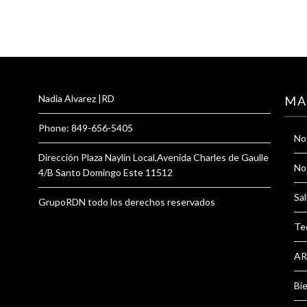
Nadia Alvarez |RD
MA
Phone: 849-656-5405
Not
Dirección Plaza Naylin Local,Avenida Charles de Gaulle
Not
4/B Santo Domingo Este 11512
Sal
GrupoRDN todo los derechos reservados
Te
AR
Bi