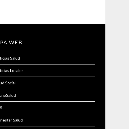
PA WEB
icias Salud
icias Locales
ud Social
cnoSalud
S
enestar Salud