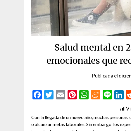
Salud mental en 2
emocionales que re
Publicada el
dicie
Facebook
Twitter
Email
Pinterest
WhatsAp
Menea
Line
L
Vi
Con la llegada de un nuevo año, muchas personas s
o alcanzar metas laborales. Sin embargo, los exper