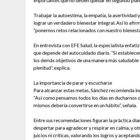
importantes que no deben quedar en segundo plan
Trabajar la autoestima, la empatía, la asertividad 
lograr un verdadero bienestar integral. Así lo afir
“ponernos retos relacionados con nuestro bienestar
En entrevista con EFE Salud, la especialista enfati
que depende del autocuidado diario. “Si estable
los demás objetivos de una manera más saludable
plenitud”, explica.
La importancia de parar y escucharse
Para alcanzar estas metas, Sánchez recomienda in
“Así como pensamos todos los días en ducharnos o 
mismos debería convertirse en un hábito”, señala.
Entre sus recomendaciones figuran la práctica diar
despertar para agradecer y respirar en calma, y ot
juicios ni críticas, valorando los logros y aceptando