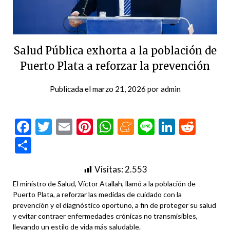
Salud Pública exhorta a la población de
Puerto Plata a reforzar la prevención
Publicada el
marzo 21, 2026
por
admin
Facebook
Twitter
Email
Pinterest
WhatsApp
Meneame
Line
LinkedI
Redd
Compartir
Visitas:
2.553
El ministro de Salud, Víctor Atallah, llamó a la población de
Puerto Plata, a reforzar las medidas de cuidado con la
prevención y el diagnóstico oportuno, a fin de proteger su salud
y evitar contraer enfermedades crónicas no transmisibles,
llevando un estilo de vida más saludable.