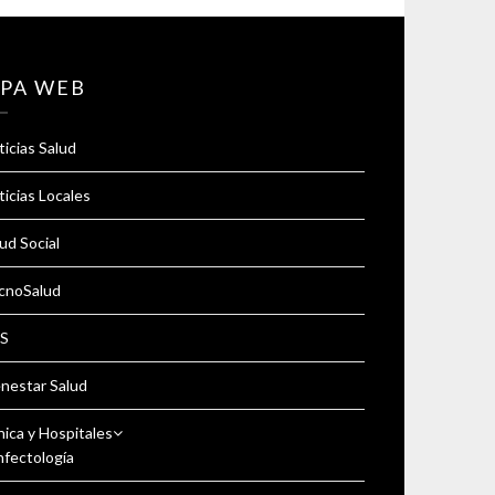
PA WEB
icias Salud
icias Locales
ud Social
cnoSalud
S
enestar Salud
nica y Hospitales
nfectología