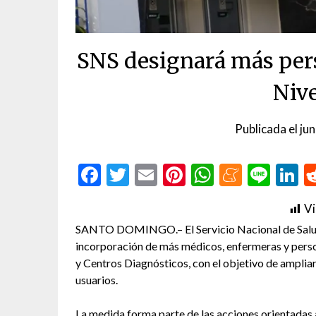
SNS designará más per
Niv
Publicada el
ju
Facebook
Twitter
Email
Pinterest
WhatsAp
Menea
Line
L
Vi
SANTO DOMINGO.– El Servicio Nacional de Salud (
incorporación de más médicos, enfermeras y perso
y Centros Diagnósticos, con el objetivo de ampliar 
usuarios.
La medida forma parte de las acciones orientadas 