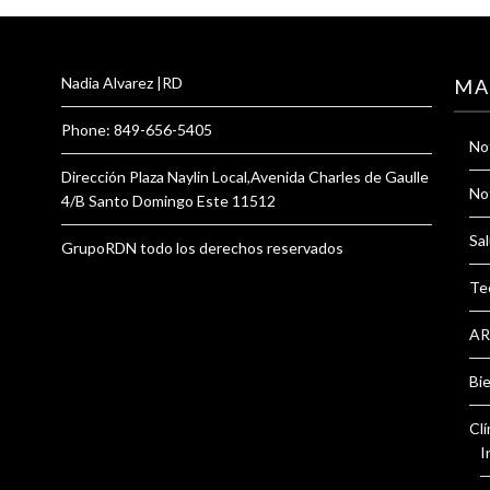
Nadia Alvarez |RD
MA
Phone: 849-656-5405
Not
Dirección Plaza Naylin Local,Avenida Charles de Gaulle
Not
4/B Santo Domingo Este 11512
Sal
GrupoRDN todo los derechos reservados
Te
AR
Bi
Clí
I