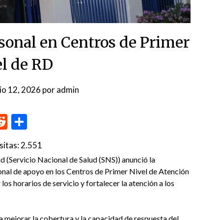
sonal en Centros de Primer
el de RD
nio 12, 2026
por
admin
p
me
inkedIn
Reddit
Compartir
sitas:
2.551
Servicio Nacional de Salud (SNS)) anunció la
nal de apoyo en los Centros de Primer Nivel de Atención
los horarios de servicio y fortalecer la atención a los
a mejorar la cobertura y la capacidad de respuesta del