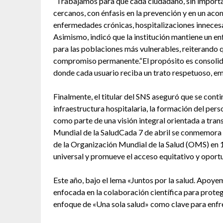
“Trabajamos para que cada ciudadano, sin importar
cercanos, con énfasis en la prevención y en un a
enfermedades crónicas, hospitalizaciones innecesar
Asimismo, indicó que la institución mantiene un en
para las poblaciones más vulnerables, reiterando q
compromiso permanente.“El propósito es consolidar
donde cada usuario reciba un trato respetuoso, emp
Finalmente, el titular del SNS aseguró que se cont
infraestructura hospitalaria, la formación del pers
como parte de una visión integral orientada a tran
Mundial de la SaludCada 7 de abril se conmemora e
de la Organización Mundial de la Salud (OMS) en 
universal y promueve el acceso equitativo y oportu
Este año, bajo el lema «Juntos por la salud. Apoy
enfocada en la colaboración científica para proteg
enfoque de «Una sola salud» como clave para enfren