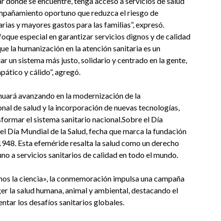
 dónde se encuentre, tenga acceso a servicios de salud
compañamiento oportuno que reduzca el riesgo de
ias y mayores gastos para las familias”, expresó.
foque especial en garantizar servicios dignos y de calidad
ue la humanización en la atención sanitaria es un
 un sistema más justo, solidario y centrado en la gente,
ático y cálido”, agregó.
inuará avanzando en la modernización de la
onal de salud y la incorporación de nuevas tecnologías,
sformar el sistema sanitario nacional.Sobre el Día
l Día Mundial de la Salud, fecha que marca la fundación
1948. Esta efeméride resalta la salud como un derecho
no a servicios sanitarios de calidad en todo el mundo.
emos la ciencia», la conmemoración impulsa una campaña
er la salud humana, animal y ambiental, destacando el
tar los desafíos sanitarios globales.