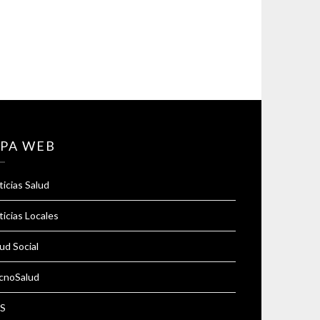
PA WEB
icias Salud
icias Locales
ud Social
cnoSalud
S