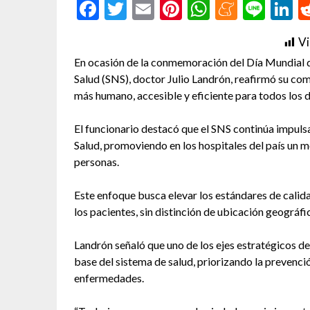
Facebook
Twitter
Email
Pinterest
WhatsAp
Menea
Line
L
Vi
En ocasión de la conmemoración del Día Mundial de 
Salud (SNS), doctor Julio Landrón, reafirmó su co
más humano, accesible y eficiente para todos los 
El funcionario destacó que el SNS continúa impulsa
Salud, promoviendo en los hospitales del país un m
personas.
Este enfoque busca elevar los estándares de calid
los pacientes, sin distinción de ubicación geográfi
Landrón señaló que uno de los ejes estratégicos de
base del sistema de salud, priorizando la prevenci
enfermedades.