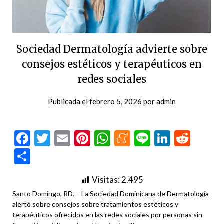
Sociedad Dermatología advierte sobre
consejos estéticos y terapéuticos en
redes sociales
Publicada el
febrero 5, 2026
por
admin
Facebook
Twitter
Email
Pinterest
WhatsApp
Meneame
Line
LinkedI
Redd
Compartir
Visitas:
2.495
Santo Domingo, RD. – La Sociedad Dominicana de Dermatología
alertó sobre consejos sobre tratamientos estéticos y
terapéuticos ofrecidos en las redes sociales por personas sin