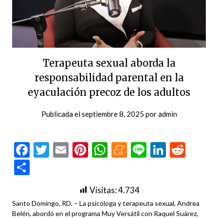
Terapeuta sexual aborda la
responsabilidad parental en la
eyaculación precoz de los adultos
Publicada el
septiembre 8, 2025
por
admin
Facebook
Twitter
Email
Pinterest
WhatsApp
Meneame
Line
LinkedI
Redd
Compartir
Visitas:
4.734
Santo Domingo, RD. – La psicóloga y terapeuta sexual, Andrea
Belén, abordó en el programa Muy Versátil con Raquel Suárez,