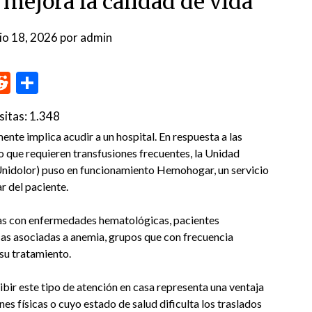
 mejora la calidad de vida
nio 18, 2026
por
admin
p
me
inkedIn
Reddit
Compartir
sitas:
1.348
ente implica acudir a un hospital. En respuesta a las
 que requieren transfusiones frecuentes, la Unidad
(Unidolor) puso en funcionamiento Hemohogar, un servicio
r del paciente.
onas con enfermedades hematológicas, pacientes
as asociadas a anemia, grupos que con frecuencia
su tratamiento.
ibir este tipo de atención en casa representa una ventaja
es físicas o cuyo estado de salud dificulta los traslados