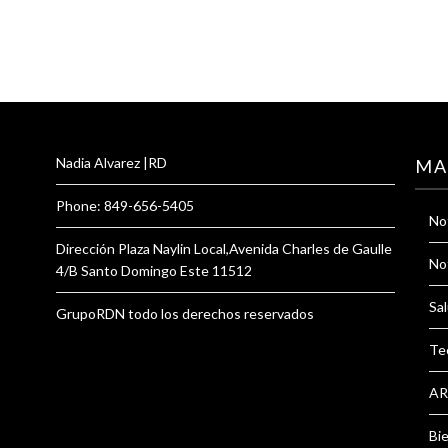
Nadia Alvarez |RD
MA
Phone: 849-656-5405
Not
Dirección Plaza Naylin Local,Avenida Charles de Gaulle
Not
4/B Santo Domingo Este 11512
Sal
GrupoRDN todo los derechos reservados
Te
AR
Bi