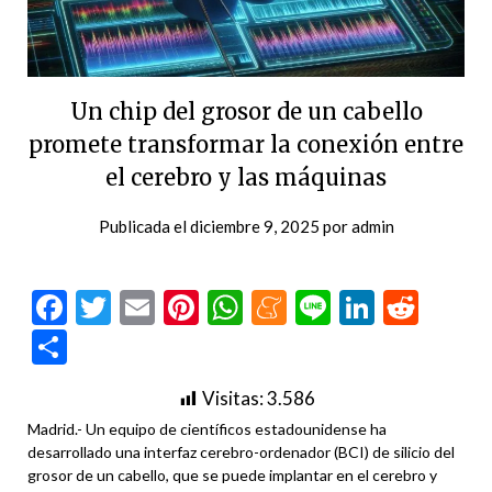
Un chip del grosor de un cabello
promete transformar la conexión entre
el cerebro y las máquinas
Publicada el
diciembre 9, 2025
por
admin
Facebook
Twitter
Email
Pinterest
WhatsApp
Meneame
Line
LinkedI
Redd
Compartir
Visitas:
3.586
Madrid.- Un equipo de científicos estadounidense ha
desarrollado una interfaz cerebro-ordenador (BCI) de silicio del
grosor de un cabello, que se puede implantar en el cerebro y