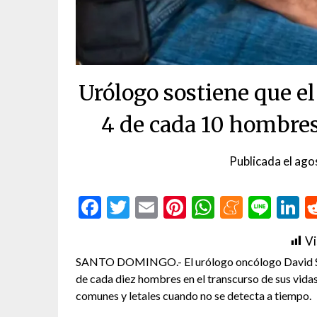
Urólogo sostiene que el
4 de cada 10 hombres
Publicada el
ago
Facebook
Twitter
Email
Pinterest
WhatsAp
Menea
Line
L
Vi
SANTO DOMINGO.- El urólogo oncólogo David Sori
de cada diez hombres en el transcurso de sus vida
comunes y letales cuando no se detecta a tiempo.