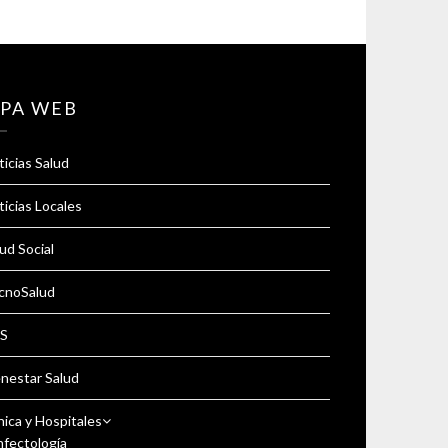
PA WEB
icias Salud
icias Locales
ud Social
cnoSalud
S
enestar Salud
nica y Hospitales
nfectología