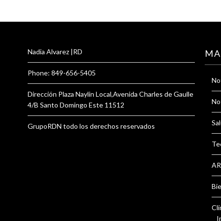
Nadia Alvarez |RD
MA
Phone: 849-656-5405
Not
Dirección Plaza Naylin Local,Avenida Charles de Gaulle
Not
4/B Santo Domingo Este 11512
Sal
GrupoRDN todo los derechos reservados
Te
AR
Bi
Clí
I