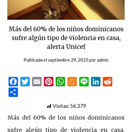
Más del 60% de los niños dominicanos
sufre algún tipo de violencia en casa,
alerta Unicef
Publicada el
septiembre 29, 2025
por
admin
Facebook
Twitter
Email
Pinterest
WhatsApp
Meneame
Line
LinkedI
Redd
Compartir
Visitas:
56.379
Más del 60% de los niños dominicanos
sufre algún tipo de violencia en casa,