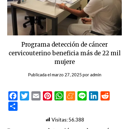
Programa detección de cáncer
cervicouterino beneficia más de 22 mil
mujere
Publicada el
marzo 27, 2025
por
admin
Facebook
Twitter
Email
Pinterest
WhatsApp
Meneame
Line
LinkedI
Redd
Compartir
Visitas:
56.388