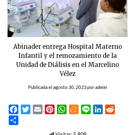
Abinader entrega Hospital Materno
Infantil y el remozamiento de la
Unidad de Diálisis en el Marcelino
Vélez
Publicada el
agosto 30, 2023
por
admin
Facebook
Twitter
Email
Pinterest
WhatsApp
Meneame
Line
LinkedI
Redd
Compartir
Visitas:
5.809