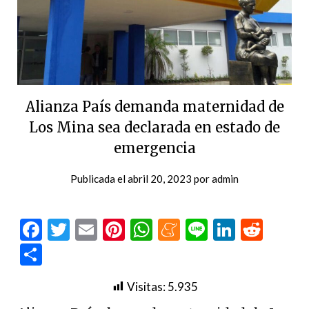
Alianza País demanda maternidad de
Los Mina sea declarada en estado de
emergencia
Publicada el
abril 20, 2023
por
admin
Facebook
Twitter
Email
Pinterest
WhatsApp
Meneame
Line
LinkedI
Redd
Compartir
Visitas:
5.935