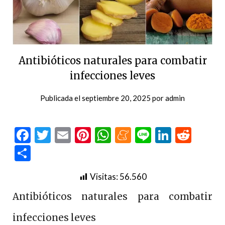
Antibióticos naturales para combatir
infecciones leves
Publicada el
septiembre 20, 2025
por
admin
Facebook
Twitter
Email
Pinterest
WhatsApp
Meneame
Line
LinkedI
Redd
Compartir
Visitas:
56.560
Antibióticos naturales para combatir
infecciones leves