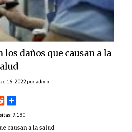
n los daños que causan a la
alud
zo 16, 2022
por
admin
p
me
inkedIn
Reddit
Compartir
sitas:
9.180
ue causan a la salud