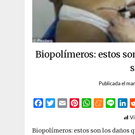
Biopolímeros: estos so
s
Publicada el
mar
Facebook
Twitter
Email
Pinterest
WhatsAp
Menea
Line
L
Vi
Biopolímeros: estos son los daños q