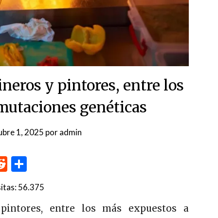
neros y pintores, entre los
mutaciones genéticas
ubre 1, 2025
por
admin
p
me
inkedIn
Reddit
Compartir
itas:
56.375
pintores, entre los más expuestos a