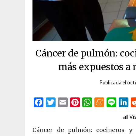
Cáncer de pulmón: coci
más expuestos a 
Publicada el
oct
Facebook
Twitter
Email
Pinterest
WhatsAp
Menea
Line
L
Vis
Cáncer de pulmón: cocineros y 