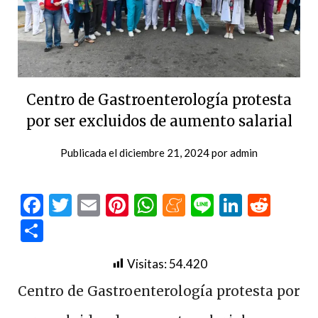
Centro de Gastroenterología protesta
por ser excluidos de aumento salarial
Publicada el
diciembre 21, 2024
por
admin
Facebook
Twitter
Email
Pinterest
WhatsApp
Meneame
Line
LinkedI
Redd
Compartir
Visitas:
54.420
Centro de Gastroenterología protesta por