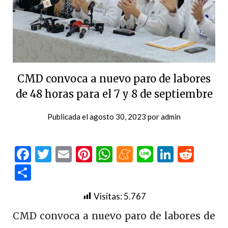
CMD convoca a nuevo paro de labores
de 48 horas para el 7 y 8 de septiembre
Publicada el
agosto 30, 2023
por
admin
Facebook
Twitter
Email
Pinterest
WhatsApp
Meneame
Line
LinkedI
Redd
Compartir
Visitas:
5.767
CMD convoca a nuevo paro de labores de