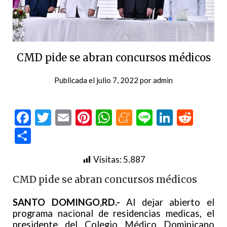
CMD pide se abran concursos médicos
Publicada el
julio 7, 2022
por
admin
Facebook
Twitter
Email
Pinterest
WhatsApp
Meneame
Line
LinkedI
Redd
Compartir
Visitas:
5.887
CMD pide se abran concursos médicos
SANTO DOMINGO,RD.-
Al dejar abierto el
programa nacional de residencias medicas, el
presidente del Colegio Médico Dominicano