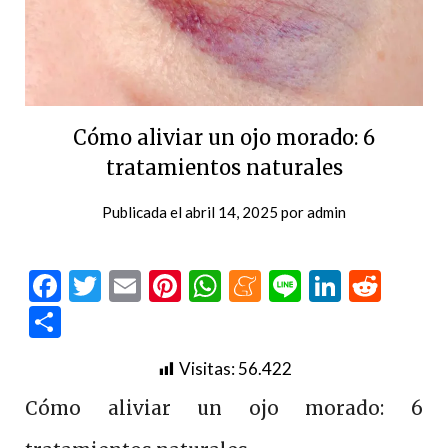
Cómo aliviar un ojo morado: 6
tratamientos naturales
Publicada el
abril 14, 2025
por
admin
Facebook
Twitter
Email
Pinterest
WhatsApp
Meneame
Line
LinkedI
Redd
Compartir
Visitas:
56.422
Cómo aliviar un ojo morado: 6