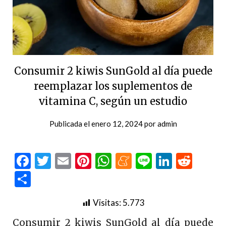
Consumir 2 kiwis SunGold al día puede
reemplazar los suplementos de
vitamina C, según un estudio
Publicada el
enero 12, 2024
por
admin
Facebook
Twitter
Email
Pinterest
WhatsApp
Meneame
Line
LinkedI
Redd
Compartir
Visitas:
5.773
Consumir 2 kiwis SunGold al día puede