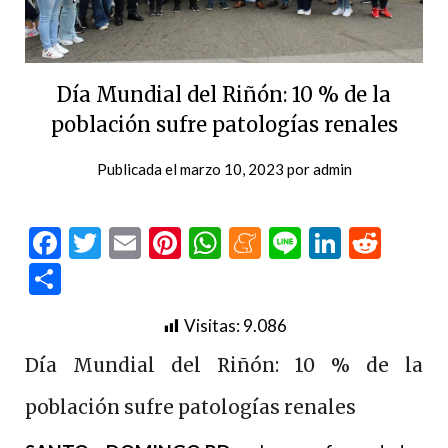
Día Mundial del Riñón: 10 % de la
población sufre patologías renales
Publicada el
marzo 10, 2023
por
admin
Facebook
Twitter
Email
Pinterest
WhatsApp
Meneame
Line
LinkedI
Redd
Compartir
Visitas:
9.086
Día Mundial del Riñón: 10 % de la
población sufre patologías renales