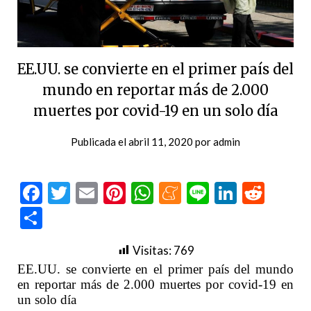
EE.UU. se convierte en el primer país del
mundo en reportar más de 2.000
muertes por covid-19 en un solo día
Publicada el
abril 11, 2020
por
admin
Facebook
Twitter
Email
Pinterest
WhatsApp
Meneame
Line
LinkedI
Redd
Compartir
Visitas:
769
EE.UU. se convierte en el primer país del mundo
en reportar más de 2.000 muertes por covid-19 en
un solo día