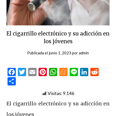
El cigarrillo electrónico y su adicción en
los jóvenes
Publicada el
junio 1, 2023
por
admin
Facebook
Twitter
Email
Pinterest
WhatsApp
Meneame
Line
LinkedI
Redd
Compartir
Visitas:
9.146
El cigarrillo electrónico y su adicción en
los jóvenes