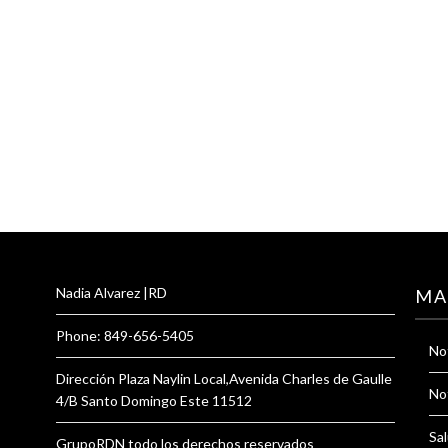
Nadia Alvarez |RD
MA
Phone: 849-656-5405
Not
Dirección Plaza Naylin Local,Avenida Charles de Gaulle
Not
4/B Santo Domingo Este 11512
Sal
GrupoRDN todo los derechos reservados