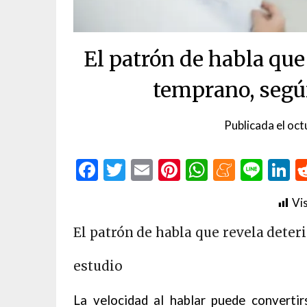
El patrón de habla que
temprano, segú
Publicada el
oct
Facebook
Twitter
Email
Pinterest
WhatsAp
Menea
Line
L
Vis
El patrón de habla que revela dete
estudio
La velocidad al hablar puede converti