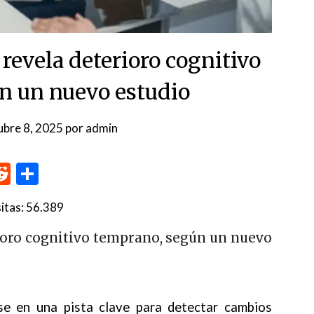
 revela deterioro cognitivo
n un nuevo estudio
ubre 8, 2025
por
admin
p
me
inkedIn
Reddit
Compartir
itas:
56.389
rioro cognitivo temprano, según un nuevo
rse en una pista clave para detectar cambios