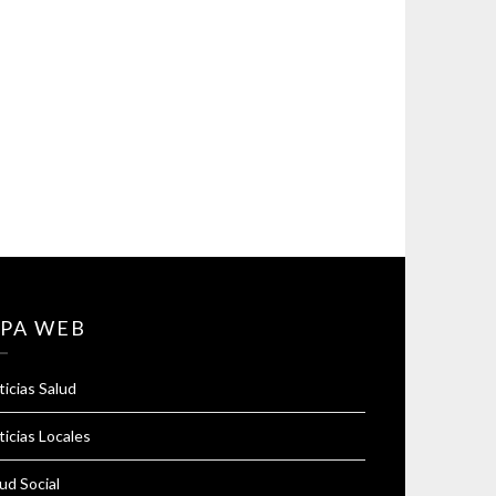
PA WEB
icias Salud
icias Locales
ud Social