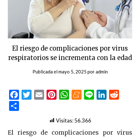
El riesgo de complicaciones por virus
respiratorios se incrementa con la edad
Publicada el
mayo 5, 2025
por
admin
Facebook
Twitter
Email
Pinterest
WhatsApp
Meneame
Line
LinkedI
Redd
Compartir
Visitas:
56.366
El riesgo de complicaciones por virus