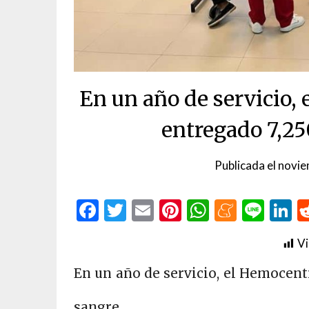
En un año de servicio,
entregado 7,25
Publicada el
novie
Facebook
Twitter
Email
Pinterest
WhatsAp
Menea
Line
L
Vi
En un año de servicio, el Hemocent
sangre