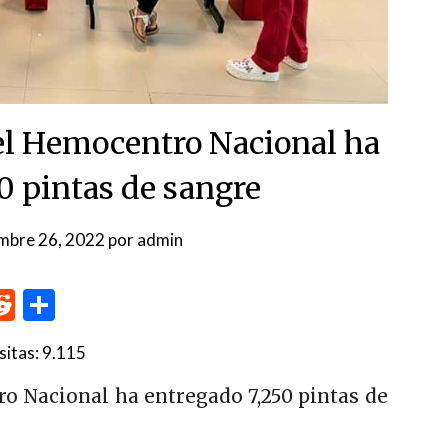
 el Hemocentro Nacional ha
0 pintas de sangre
mbre 26, 2022
por
admin
p
me
inkedIn
Reddit
Compartir
sitas:
9.115
ro Nacional ha entregado 7,250 pintas de