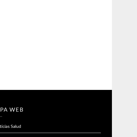
PA WEB
icias Salud