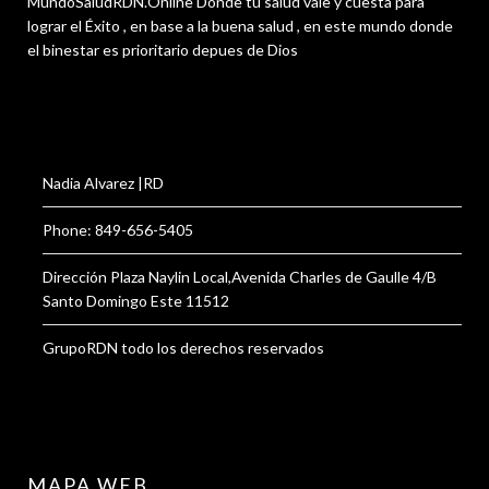
MundoSaludRDN.Online Donde tu salud vale y cuesta para
lograr el Éxito , en base a la buena salud , en este mundo donde
el binestar es prioritario depues de Dios
Nadia Alvarez |RD
Phone: 849-656-5405
Dirección Plaza Naylin Local,Avenida Charles de Gaulle 4/B
Santo Domingo Este 11512
GrupoRDN todo los derechos reservados
MAPA WEB