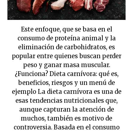
Este enfoque, que se basa en el consumo de proteína animal y la eliminación de carbohidratos, es popular entre quienes buscan perder peso y ganar masa muscular. ¿Funciona? Dieta carnívora: qué es, beneficios, riesgos y un menú de ejemplo La dieta carnívora es una de esas tendencias nutricionales que, aunque capturan la atención de muchos, también es motivo de controversia. Basada en el consumo exclusivo de carnes, aves de corral, pescados y huevos, es un enfoque restrictivo que promete beneficios para la pérdida de peso, la ganancia muscular, el control de la glucosa y la salud mental. Sus defensores argumentan que es una manera de «retornar a la alimentación ancestral», en la que la carne, al ser natural, ayuda a revertir enfermedades asociadas al consumo de alimentos procesados, como los trastornos inflamatorios, la diabetes tipo 2 y la obesidad. Sin embargo, estas ideas han generado un intenso debate en la comunidad científica. ¿En realidad es posible cubrir todos los requerimientos nutricionales, suprimiendo frutas, verduras, granos y demás hidratos de carbono? ¿Es sano consumir solo alimentos animales? Para resolver estos interrogantes, a continuación, te compartimos un análisis detallado sobre este régimen; desde cómo se hace hasta sus implicaciones, posibles beneficios y riesgos. Publicidad ¿En qué consiste la dieta carnívora? La dieta carnívora no tiene una única versión. Define tanto los programas de alimentación que proponen un consumo exclusivo de carnes rojas, como otros en los que se incorporan pescados, vísceras, aves, huevos y, a veces, productos lácteos. En general, implica la eliminación total —o máxima— de frutas, verduras, granos, legumbres y cualquier alimento vegetal. De este modo, la principal fuente de energía son las proteínas y las grasas, mientras que los carbohidratos se restringen de forma drástica. Asimismo, sus principios establecen un consumo de alimentos naturales sin procesar. No debe confundirse con la dieta Atkins y la dieta cetogénica, porque —aunque comparten ciertas similitudes en cuanto a la idea de ingerir la menor cantidad posible de carbohidratos— estas últimas son un poco más flexibles respecto a sus alimentos permitidos. Publicidad Lee también: El proceso bioquímico del efecto rebote de las dietas hipocalóricas Beneficios potenciales Los promotores de la dieta carnívora sustentan que es posible obtener la mayoría de los nutrientes esenciales a través de los alimentos animales; además, como es una dieta sin harinas, azúcares y productos procesados, su implementación se asocia a los siguientes beneficios: Pérdida de peso: la restricción total de carbohidratos puede inducir a la cetosis, un estado metabólico en el que el cuerpo utiliza las grasas como fuente de energía, dando lugar una disminución de peso rápida y significativa. Aumento de masa muscular: priorizar el consumo de proteínas completas —como las que aportan los alimentos de origen animal— promueve la síntesis muscular, ya que proporciona todos los aminoácidos esenciales. Además, la carne (en especial la roja) es una fuente de creatina, que favorece el crecimiento muscular y el rendimiento físico. Reducción de la inflamación: la restricción de alimentos vegetales evita la ingesta de lecitinas, oxalatos, gluten, azúcar y otras sustancias que se asocian a la exacerbación de síntomas de enfermedades inflamatorias, como la artritis, la psoriasis y la enfermedad de Crohn. Sin embargo, este argumento es controversial y se basa sobre todo en reportes anecdóticos. Control de los niveles de glucosa: al depender en gran medida de proteínas y grasas, el cuerpo produce glucosa a partir de precursores que no son carbohidratos (gluconeogénesis), lo que le permite mantener sus niveles más estables. De este modo, beneficia a personas con resistencia a la insulina y diabetes tipo 2. Claridad mental: la percepción de un aumento de energía y concentración es uno de los beneficios más reportados entre quienes siguen la dieta carnívora. Se justifica que la eliminación de los carbohidratos evitan picos y descensos de azúcar en sangre, que son los que provocan fatiga física y mental. De hecho, algunos afirman que este plan disminuye la inflamación en el cerebro y mejora las funciones cognitivas, pero no hay evidencia específica al respecto. Limitaciones La principal limitación de la dieta carnívora es que no existen estudios que respalden de forma exclusiva los beneficios antes mencionados. Hasta la fecha, las investigaciones disponibles son escasas, no son concluyentes o se han realizado con tamaños de muestras reducidos y de corta duración. Publicidad De hecho, la mayoría de los beneficios reportados provienen de testimonios personales de quienes siguen este plan. Y aunque muchos validan estas experiencias, no son suficientes para garantizar su seguridad y eficacia. Algunos de sus seguidores citan estudios realizados en dietas bajas en carbohidratos para justificar este régimen. Sin embargo, cabe aclarar que no son equivalentes. Los programas low carb dan cabida a ciertos vegetales, frutos secos y otras fuentes de fibra, aunque priorizan la ingesta de proteínas. En cambio, la dieta carnívora implica excluir al máximo —o por completo— estos alimentos, centrándose solo en los de origen animal. Esa falta de variedad y desequilibrio en la ingesta de nutrientes explican por qué implica riesgos que sobrepasan sus posibles beneficios. Riesgos La escasez de estudios concretos sobre los efectos a largo plazo de la dieta carnívora también dificulta saber con certeza cuáles son sus efectos negativos en la salud. Aun así, su exclusión de grupos alimentarios completos y carácter restrictivo son razones suficientes para catalogarla como riesgosa. Veamos sus principales desventajas. Publicidad Estreñimiento La exclusión de alimentos vegetales de la dieta carnívora elimina las fibras solubles e insolubles, necesarias para una salud intestinal óptima. En el cuerpo, esta sustancia absorbe agua, aumenta el volumen de las heces y facilita su expulsión. Al no obtener la cantidad adecuada, las heces se vuelven duras y secas, lo que deriva en estreñimiento. Alteración de la microbiota intestinal La ausencia de fibra dietética de este tipo de alimentación también reduce diversidad bacteriana en el intestino, lo que afecta de forma negativa la calidad de la microbiota. Al aumentar la presencia de bacterias dañinas y perjudicar las saludables, aumenta el riesgo de enfermedades digestivas, infecciosas e inflamatorias. Deficiencia de nutrientes esenciales Además de implicar una restricción significativa de carbohidratos, la dieta carnívora aumenta el riesgo de déficits de vitaminas (como la A, C, E y del complejo B), minerales (como el hierro, magnesio y potasio) y antioxidantes, que se encuentran en mayor cantidad en frutas, verduras, granos y legumbres. Publicidad Esto supone un problema, pues compromete las funciones del sistema inmunitario, aumenta la sensación de fatiga, eleva el riesgo de enfermedades cardiovasculares e incrementa el estrés oxidativo (vinculado al envejecimiento prematuro y a un mayor riesgo de patologías crónicas). Enfermedades cardiovasculares La relación entre la dieta carnívora y las enfermedades cardiovasculares es motivo de debate. Por un lado, se advierte que el consumo abundante de grasas saturadas y colesterol provenientes de la carne puede elevar los niveles de colesterol malo (LDL), un importante factor de riesgo de aterosclerosis, infarto y accidente cerebrovascular. Por otro lado, hay quienes sostienen que la reducción de peso y la normalización de los niveles de glucosa asociados a este enfoque nutricional puede, en teoría, reducir el riesgo de estas afecciones en algunas personas. Publicidad Lo cierto es que no hay suficientes evidencias para asegurar estos beneficios y se prefiere la dieta equilibrada y hábitos saludables, como vía para mejorar la salud cardiovascular. Acidosis y sobrecarga renal Un consumo abundante de proteínas incrementa la producción de ácidos metabólicos, como el ácido úrico, que puede generar acidosis metabólica leve, cálculos renales y sobrecarga en personas que tienen su función renal comprometida. En la dieta carnívora el riesgo es aún mayor, pues excluye alimentos alcalinos y antioxidantes como las frutas y vegetales, que ayudan a contrarrestar estos efectos. Publicidad Alteraciones emocionales La eliminación de carbohidratos afecta la segregación de serotonina, un neurotransmisor que desempeña un papel crucial en la regulación del estado de ánimo. Esto, sumado al déficit de vitaminas del complejo B, puede producir síntomas de fatiga mental, depresión y ansiedad en algunas personas. Impacto ambiental No supone un riesgo directo para la salud, pero no hay que ignorar el hecho de que las dietas carnívoras se consideran insostenibles en lo que a medio ambiente se refiere, pues la producción ganadera implica una mayor deforestación de bosques, degradación de los suelos, uso de agua y un aumento de emisiones de gases de efecto invernadero. ¿Cómo se hace la dieta carnívora? Las reglas de la dieta carnívora son muy simples: realizar todas las comidas con alimentos de origen animal y mantenerse hidratado con agua. Además, es recomendable elegir preparaciones a la plancha, guisadas, a la parrilla o al vapor. Publicidad Alimentos permitidos Carnes: ternera, res, cerdo, cordero, búfalo. Órganos y vísceras: hígado, riñón, corazón. Aves de corral: pollo, pavo, pato. Pescados: salmón, atún, sardinas, trucha, bonito, arenque. Mariscos: camarones, langosta, mejillones, ostras. Huevos. Grasas animales: manteca de cerdo, mantequilla de vaca, sebo. Lácteos (opcionales): queso parmesano, queso cheddar, crema espesa, yogur sin azúcar. Bebidas: agua, caldo de huesos, infusiones y café. Alimentos para evitar Frutas: manzanas, plátanos, naranjas, fresas, peras, papaya, sandía, uva y demás variedades. Verduras: espinacas, brócoli, zanahorias, lechugas, tomate, calabazas, calabacín, en