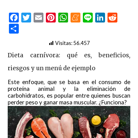
Facebook
Twitter
Email
Pinterest
WhatsApp
Meneame
Line
LinkedI
Redd
Compartir
Visitas:
56.457
Dieta carnívora: qué es, beneficios,
riesgos y un menú de ejemplo
Este enfoque, que se basa en el consumo de
proteína animal y la eliminación de
carbohidratos, es popular entre quienes buscan
perder peso y ganar masa muscular. ¿Funciona?