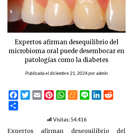
Expertos afirman desequilibrio del
microbioma oral puede desembocar en
patologías como la diabetes
Publicada el
diciembre 21, 2024
por
admin
Facebook
Twitter
Email
Pinterest
WhatsApp
Meneame
Line
LinkedI
Redd
Compartir
Visitas:
54.416
Expertos afirman desequilibrio del