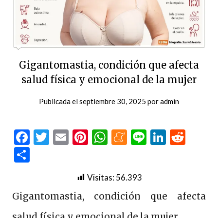
Gigantomastia, condición que afecta
salud física y emocional de la mujer
Publicada el
septiembre 30, 2025
por
admin
Facebook
Twitter
Email
Pinterest
WhatsApp
Meneame
Line
LinkedI
Redd
Compartir
Visitas:
56.393
Gigantomastia, condición que afecta
salud física y emocional de la mujer