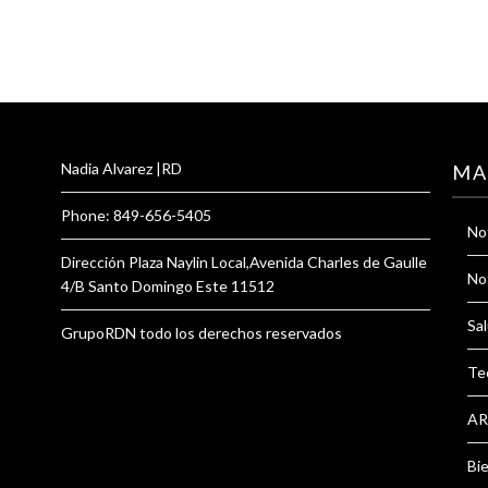
Nadia Alvarez |RD
MA
Phone: 849-656-5405
Not
Dirección Plaza Naylin Local,Avenida Charles de Gaulle
Not
4/B Santo Domingo Este 11512
Sal
GrupoRDN todo los derechos reservados
Te
AR
Bi