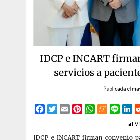
IDCP e INCART firman
servicios a pacient
Publicada el
ma
Facebook
Twitter
Email
Pinterest
WhatsAp
Menea
Line
L
Vi
IDCP e INCART firman convenio par