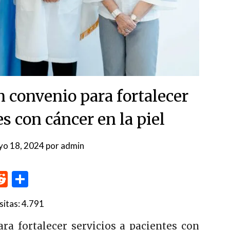
 convenio para fortalecer
es con cáncer en la piel
yo 18, 2024
por
admin
p
me
inkedIn
Reddit
Compartir
sitas:
4.791
a fortalecer servicios a pacientes con