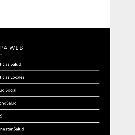
PA WEB
icias Salud
icias Locales
ud Social
cnoSalud
S
enestar Salud