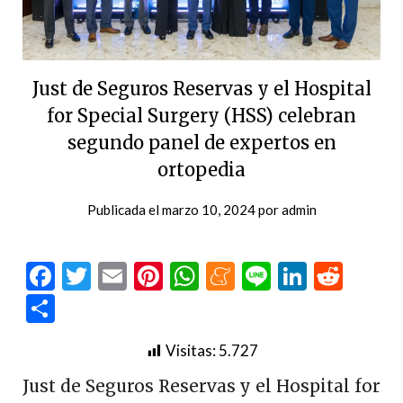
Just de Seguros Reservas y el Hospital
for Special Surgery (HSS) celebran
segundo panel de expertos en
ortopedia
Publicada el
marzo 10, 2024
por
admin
Facebook
Twitter
Email
Pinterest
WhatsApp
Meneame
Line
LinkedI
Redd
Compartir
Visitas:
5.727
Just de Seguros Reservas y el Hospital for