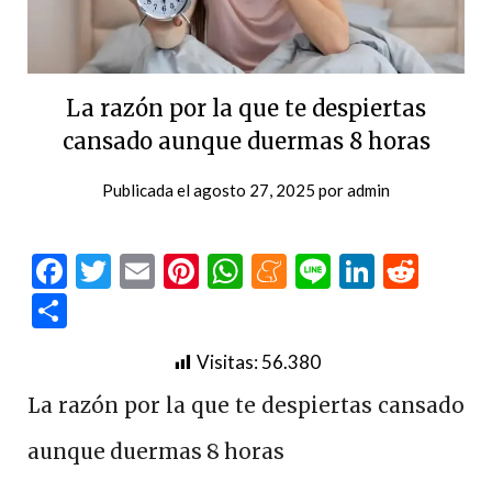
La razón por la que te despiertas
cansado aunque duermas 8 horas
Publicada el
agosto 27, 2025
por
admin
Facebook
Twitter
Email
Pinterest
WhatsApp
Meneame
Line
LinkedI
Redd
Compartir
Visitas:
56.380
La razón por la que te despiertas cansado
aunque duermas 8 horas