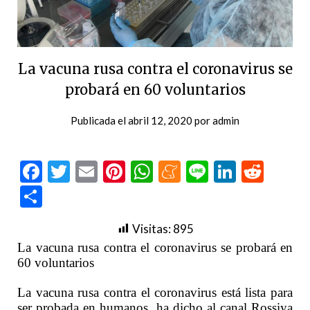
La vacuna rusa contra el coronavirus se
probará en 60 voluntarios
Publicada el
abril 12, 2020
por
admin
Facebook
Twitter
Email
Pinterest
WhatsApp
Meneame
Line
LinkedI
Redd
Compartir
Visitas:
895
La vacuna rusa contra el coronavirus se probará en
60 voluntarios
La vacuna rusa contra el coronavirus está lista para
ser probada en humanos, ha dicho al canal Rossiya