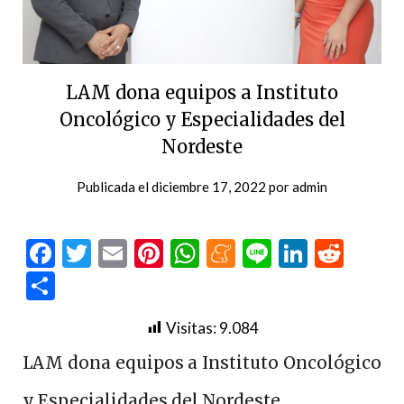
LAM dona equipos a Instituto
Oncológico y Especialidades del
Nordeste
Publicada el
diciembre 17, 2022
por
admin
Facebook
Twitter
Email
Pinterest
WhatsApp
Meneame
Line
LinkedI
Redd
Compartir
Visitas:
9.084
LAM dona equipos a Instituto Oncológico
y Especialidades del Nordeste