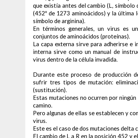
que existía antes del cambio (L, símbolo 
(452º de 1273 aminoácidos) y la última l
símbolo de arginina).
En términos generales, un virus es 
conjuntos de aminoácidos (proteínas).
La capa externa sirve para adherirse e i
interna sirve como un manual de instru
virus dentro de la célula invadida.
Durante este proceso de producción de
sufrir tres tipos de mutación: eliminac
(sustitución).
Estas mutaciones no ocurren por ningún m
camino.
Pero algunas de ellas se establecen y com
virus.
Este es el caso de dos mutaciones delta 
El cambio de L a R en la posición 452 y e