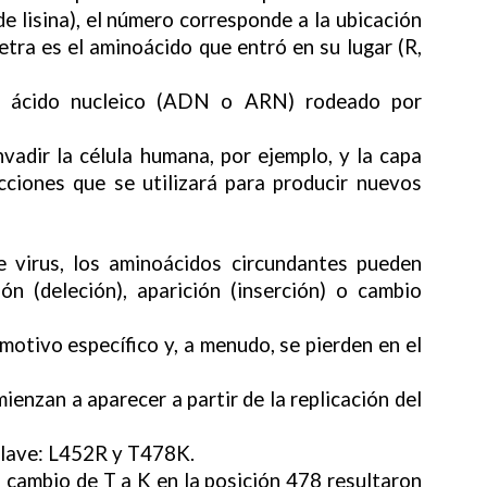
de lisina), el número corresponde a la ubicación
etra es el aminoácido que entró en su lugar (R,
un ácido nucleico (ADN o ARN) rodeado por
nvadir la célula humana, por ejemplo, y la capa
cciones que se utilizará para producir nuevos
 virus, los aminoácidos circundantes pueden
ión (deleción), aparición (inserción) o cambio
otivo específico y, a menudo, se pierden en el
ienzan a aparecer a partir de la replicación del
clave: L452R y T478K.
l cambio de T a K en la posición 478 resultaron