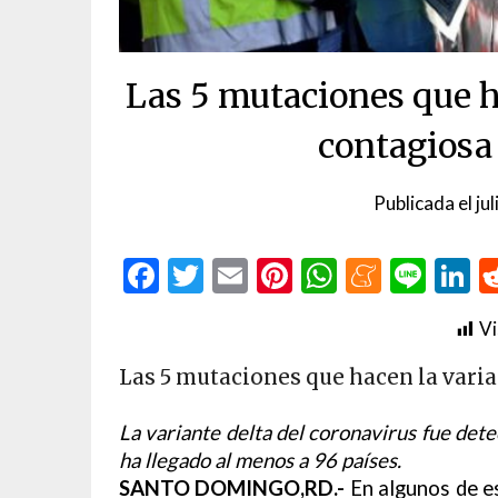
Las 5 mutaciones que h
contagiosa
Publicada el
ju
Facebook
Twitter
Email
Pinterest
WhatsAp
Menea
Line
L
Vi
Las 5 mutaciones que hacen la vari
La variante delta del coronavirus fue det
ha llegado al menos a 96 países.
SANTO DOMINGO,RD.-
En algunos de es