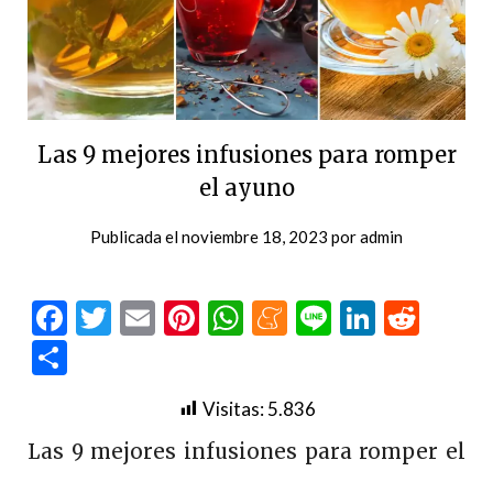
Las 9 mejores infusiones para romper
el ayuno
Publicada el
noviembre 18, 2023
por
admin
Facebook
Twitter
Email
Pinterest
WhatsApp
Meneame
Line
LinkedI
Redd
Compartir
Visitas:
5.836
Las 9 mejores infusiones para romper el