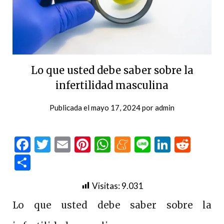
Lo que usted debe saber sobre la
infertilidad masculina
Publicada el
mayo 17, 2024
por
admin
Facebook
Twitter
Email
Pinterest
WhatsApp
Meneame
Line
LinkedI
Redd
Compartir
Visitas:
9.031
Lo que usted debe saber sobre la